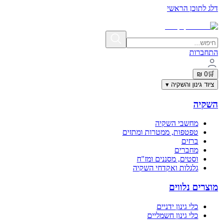
דלג לתוכן הראשי
תשלום מאובטח בתקן PCI-DSS | פרטי האשראי אינם נשמרים באתר
התחברות
0 ₪
🛒
ציוד גינון והשקיה
▾
השקיה
מחשבי השקיה
טפטפות, ממטרות ומתזים
ברזים
מחברים
וסטים, מסננים ומז"ח
גלגלות ואקדחי השקיה
מוצרים נלווים
כלי גינון ידניים
כלי גינון חשמליים