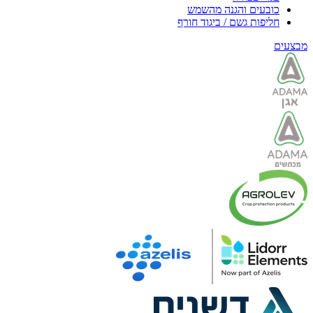
כובעים והגנה מהשמש
חליפות גשם / ביגוד חורף
מבצעים