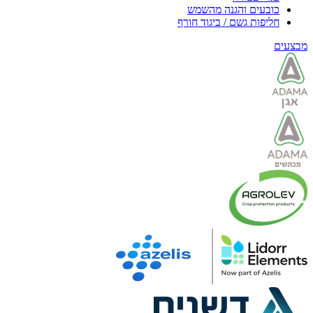
כובעים והגנה מהשמש
חליפות גשם / ביגוד חורף
מבצעים