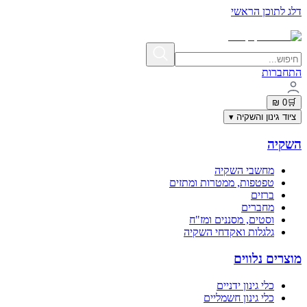
דלג לתוכן הראשי
תשלום מאובטח בתקן PCI-DSS | פרטי האשראי אינם נשמרים באתר
התחברות
0 ₪
🛒
ציוד גינון והשקיה
▾
השקיה
מחשבי השקיה
טפטפות, ממטרות ומתזים
ברזים
מחברים
וסטים, מסננים ומז"ח
גלגלות ואקדחי השקיה
מוצרים נלווים
כלי גינון ידניים
כלי גינון חשמליים