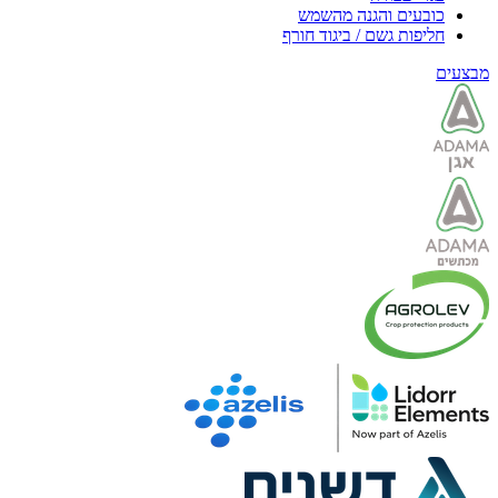
כובעים והגנה מהשמש
חליפות גשם / ביגוד חורף
מבצעים