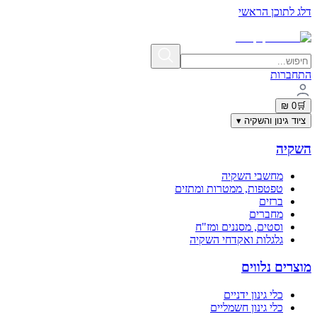
דלג לתוכן הראשי
תשלום מאובטח בתקן PCI-DSS | פרטי האשראי אינם נשמרים באתר
התחברות
0 ₪
🛒
ציוד גינון והשקיה
▾
השקיה
מחשבי השקיה
טפטפות, ממטרות ומתזים
ברזים
מחברים
וסטים, מסננים ומז"ח
גלגלות ואקדחי השקיה
מוצרים נלווים
כלי גינון ידניים
כלי גינון חשמליים