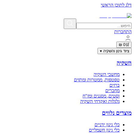
דלג לתוכן הראשי
תשלום מאובטח בתקן PCI-DSS | פרטי האשראי אינם נשמרים באתר
התחברות
0 ₪
🛒
ציוד גינון והשקיה
▾
השקיה
מחשבי השקיה
טפטפות, ממטרות ומתזים
ברזים
מחברים
וסטים, מסננים ומז"ח
גלגלות ואקדחי השקיה
מוצרים נלווים
כלי גינון ידניים
כלי גינון חשמליים