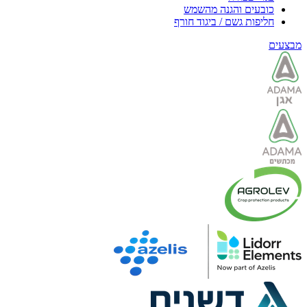
כובעים והגנה מהשמש
חליפות גשם / ביגוד חורף
מבצעים