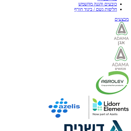
כובעים והגנה מהשמש
חליפות גשם / ביגוד חורף
מבצעים