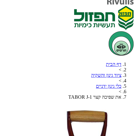
דף הבית
>
ציוד גינון והשקיה
>
כלי גינון ידניים
>
את שפיכה קצר TABOR J-1