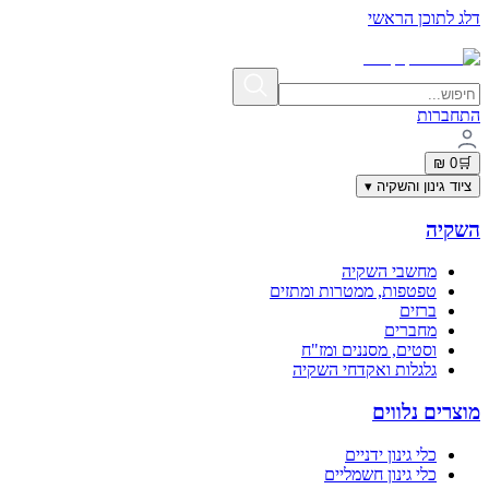
דלג לתוכן הראשי
תשלום מאובטח בתקן PCI-DSS | פרטי האשראי אינם נשמרים באתר
התחברות
0 ₪
🛒
ציוד גינון והשקיה
▾
השקיה
מחשבי השקיה
טפטפות, ממטרות ומתזים
ברזים
מחברים
וסטים, מסננים ומז"ח
גלגלות ואקדחי השקיה
מוצרים נלווים
כלי גינון ידניים
כלי גינון חשמליים