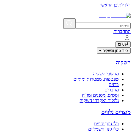
דלג לתוכן הראשי
תשלום מאובטח בתקן PCI-DSS | פרטי האשראי אינם נשמרים באתר
התחברות
0 ₪
🛒
ציוד גינון והשקיה
▾
השקיה
מחשבי השקיה
טפטפות, ממטרות ומתזים
ברזים
מחברים
וסטים, מסננים ומז"ח
גלגלות ואקדחי השקיה
מוצרים נלווים
כלי גינון ידניים
כלי גינון חשמליים