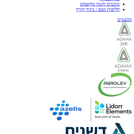
כובעים והגנה מהשמש
חליפות גשם / ביגוד חורף
מבצעים