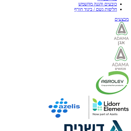
כובעים והגנה מהשמש
חליפות גשם / ביגוד חורף
מבצעים