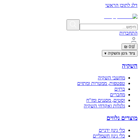
דלג לתוכן הראשי
תשלום מאובטח בתקן PCI-DSS | פרטי האשראי אינם נשמרים באתר
התחברות
0 ₪
🛒
ציוד גינון והשקיה
▾
השקיה
מחשבי השקיה
טפטפות, ממטרות ומתזים
ברזים
מחברים
וסטים, מסננים ומז"ח
גלגלות ואקדחי השקיה
מוצרים נלווים
כלי גינון ידניים
כלי גינון חשמליים