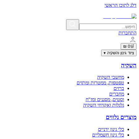
דלג לתוכן הראשי
תשלום מאובטח בתקן PCI-DSS | פרטי האשראי אינם נשמרים באתר
התחברות
0 ₪
🛒
ציוד גינון והשקיה
▾
השקיה
מחשבי השקיה
טפטפות, ממטרות ומתזים
ברזים
מחברים
וסטים, מסננים ומז"ח
גלגלות ואקדחי השקיה
מוצרים נלווים
כלי גינון ידניים
כלי גינון חשמליים