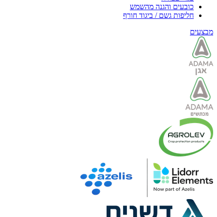
כובעים והגנה מהשמש
חליפות גשם / ביגוד חורף
מבצעים