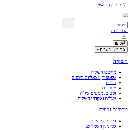
דלג לתוכן הראשי
תשלום מאובטח בתקן PCI-DSS | פרטי האשראי אינם נשמרים באתר
התחברות
0 ₪
🛒
ציוד גינון והשקיה
▾
השקיה
מחשבי השקיה
טפטפות, ממטרות ומתזים
ברזים
מחברים
וסטים, מסננים ומז"ח
גלגלות ואקדחי השקיה
מוצרים נלווים
כלי גינון ידניים
כלי גינון חשמליים