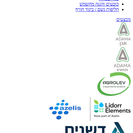
כובעים והגנה מהשמש
חליפות גשם / ביגוד חורף
מבצעים