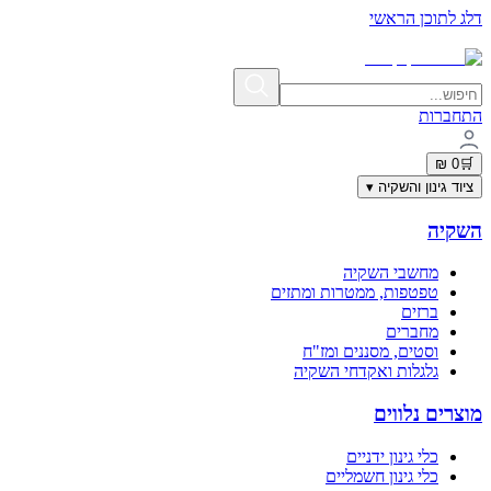
דלג לתוכן הראשי
תשלום מאובטח בתקן PCI-DSS | פרטי האשראי אינם נשמרים באתר
התחברות
0 ₪
🛒
ציוד גינון והשקיה
▾
השקיה
מחשבי השקיה
טפטפות, ממטרות ומתזים
ברזים
מחברים
וסטים, מסננים ומז"ח
גלגלות ואקדחי השקיה
מוצרים נלווים
כלי גינון ידניים
כלי גינון חשמליים