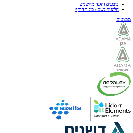
כובעים והגנה מהשמש
חליפות גשם / ביגוד חורף
מבצעים